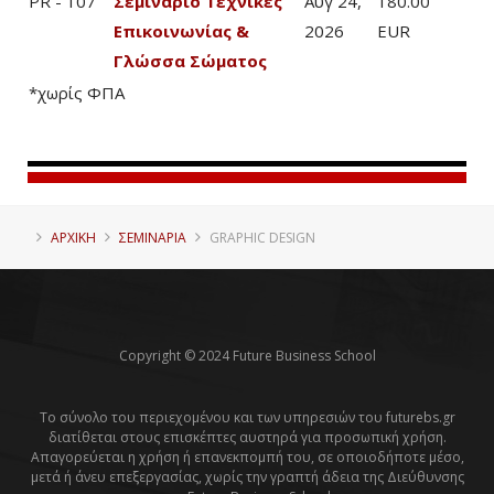
PR - 107
Σεμινάριο Τεχνικές
Αυγ 24,
180.00
Επικοινωνίας &
2026
EUR
Γλώσσα Σώματος
*χωρίς ΦΠΑ
ΑΡΧΙΚΗ
ΣΕΜΙΝΑΡΙΑ
GRAPHIC DESIGN
Copyright © 2024 Future Business School
Το σύνολο του περιεχομένου και των υπηρεσιών του futurebs.gr
διατίθεται στους επισκέπτες αυστηρά για προσωπική χρήση.
Απαγορεύεται η χρήση ή επανεκπομπή του, σε οποιοδήποτε μέσο,
μετά ή άνευ επεξεργασίας, χωρίς την γραπτή άδεια της Διεύθυνσης