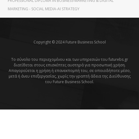
PROFESSIONAL DIPLOMA IN BUSINESS-MARKETING & DIGITAL
MARKETING - SOCIAL MEDIΑ-AI STRATEGY
Copyright © 2024 Future Business School
Το σύνολο του περιεχομένου και των υπηρεσιών του futurebs.gr
διατίθεται στους επισκέπτες αυστηρά για προσωπική χρήση.
Απαγορεύεται η χρήση ή επανεκπομπή του, σε οποιοδήποτε μέσο,
μετά ή άνευ επεξεργασίας, χωρίς την γραπτή άδεια της Διεύθυνσης
του Future Business School.