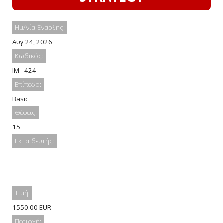
Ημ/νία Έναρξης:
Αυγ 24, 2026
Κωδικός:
IM - 424
Επίπεδο:
Basic
Θέσεις:
15
Εκπαιδευτής:
Τιμή:
1550.00 EUR
Περιοχή: