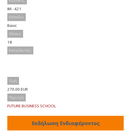
Κωδικός:
IM - 421
Επίπεδο:
Basic
Θέσεις:
18
Εκπαιδευτής:
Τιμή:
270.00 EUR
Περιοχή:
FUTURE BUSINESS SCHOOL
Εκδήλωση Ενδιαφέροντος