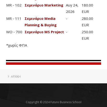
MR - 102
Σεμινάριο Marketing
Αυγ 24,
180.00
2026
EUR
MR - 111
Σεμινάριο Media
-
280.00
Planning & Buying
EUR
WO - 700
Σεμινάριο MS Project
-
250.00
EUR
*χωρίς ΦΠΑ
ΑΡΧΙΚΗ
Copyright © 2024 Future Business School