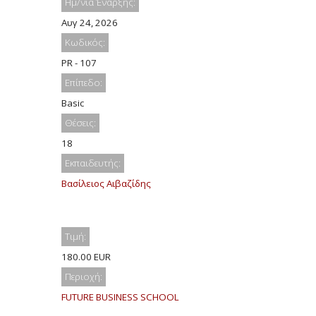
Ημ/νία Έναρξης:
Αυγ 24, 2026
Κωδικός:
PR - 107
Επίπεδο:
Basic
Θέσεις:
18
Εκπαιδευτής:
Βασίλειος Αιβαζίδης
Τιμή:
180.00 EUR
Περιοχή:
FUTURE BUSINESS SCHOOL