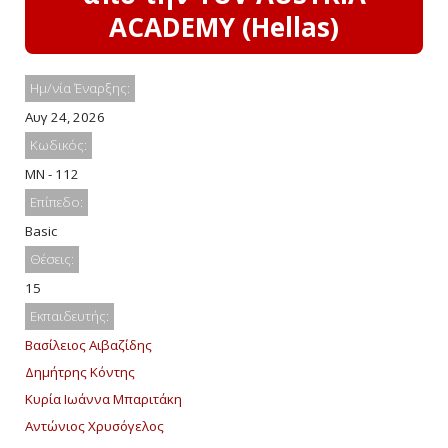
ACADEMY (Hellas)
Ημ/νία Έναρξης:
Αυγ 24, 2026
Κωδικός:
MN - 112
Επίπεδο:
Basic
Θέσεις:
15
Εκπαιδευτής:
Βασίλειος Αιβαζίδης
Δημήτρης Κόντης
Κυρία Ιωάννα Μπαριτάκη
Αντώνιος Χρυσόγελος