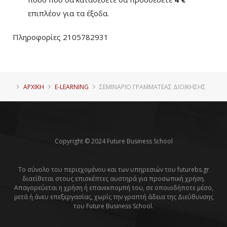
επιπλέον για τα έξοδα.
Πληροφορίες 2105782931
ΑΡΧΙΚΗ
E-LEARNING
ΣΕΜΙΝΆΡΙΟ ΓΡΑΜΜΑΤΈΑΣ ΔΙΟΊΚΗΣΗΣ
Copyright © 2024 Future Business School
Το σύνολο του περιεχομένου και των υπηρεσιών του futurebs.gr
διατίθεται στους επισκέπτες αυστηρά για προσωπική χρήση.
Απαγορεύεται η χρήση ή επανεκπομπή του, σε οποιοδήποτε μέσο,
μετά ή άνευ επεξεργασίας, χωρίς την γραπτή άδεια της Διεύθυνσης
του Future Business School.