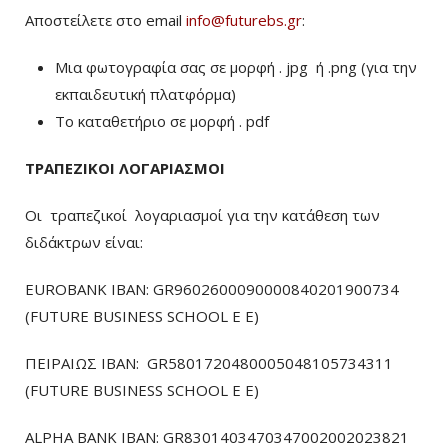
Αποστείλετε στο email
info@futurebs.gr
:
Μια φωτογραφία σας σε μορφή . jpg ή .png (για την
εκπαιδευτική πλατφόρμα)
To καταθετήριο σε μορφή . pdf
ΤΡΑΠΕΖΙΚΟΙ ΛΟΓΑΡΙΑΣΜΟΙ
Οι τραπεζικοί λογαριασμοί για την κατάθεση των
διδάκτρων είναι:
EUROBANK IBAN: GR9602600090000840201900734
(FUTURE BUSINESS SCHOOL E E)
ΠΕΙΡΑΙΩΣ ΙΒΑΝ: GR5801720480005048105734311
(FUTURE BUSINESS SCHOOL E E)
ALPHA BANK IBAN: GR8301403470347002002023821