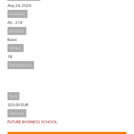
Αυγ 24, 2026
Κωδικός:
AS - 210
Επίπεδο:
Basic
Θέσεις:
18
Εκπαιδευτής:
Τιμή:
320.00 EUR
Περιοχή:
FUTURE BUSINESS SCHOOL