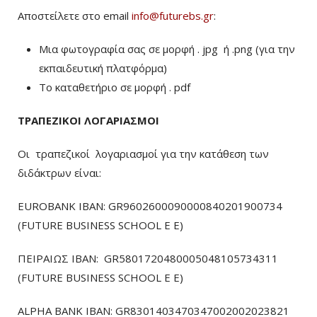
Αποστείλετε στο email
info@futurebs.gr
:
Μια φωτογραφία σας σε μορφή . jpg ή .png (για την
εκπαιδευτική πλατφόρμα)
To καταθετήριο σε μορφή . pdf
ΤΡΑΠΕΖΙΚΟΙ ΛΟΓΑΡΙΑΣΜΟΙ
Οι τραπεζικοί λογαριασμοί για την κατάθεση των
διδάκτρων είναι:
EUROBANK IBAN: GR9602600090000840201900734
(FUTURE BUSINESS SCHOOL E E)
ΠΕΙΡΑΙΩΣ ΙΒΑΝ: GR5801720480005048105734311
(FUTURE BUSINESS SCHOOL E E)
ALPHA BANK IBAN: GR8301403470347002002023821