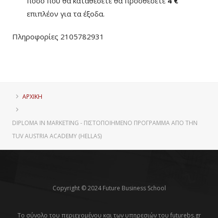
ποσό που θα καταθέσετε θα προσθέσετε
4 €
επιπλέον για τα έξοδα.
Πληροφορίες 2105782931
ΑΡΧΙΚΗ
DIPLOMA IN MARKETING - ΠΙΣΤΟΠΟΙΗΜΈΝΟ ΠΡΌΓΡΑΜΜΑ ΑΠΌ ΤΗΝ
TUV AUSTRIA ACADEMY (HELLAS)
Copyright © 2024 Future Business School
Το σύνολο του περιεχομένου και των υπηρεσιών του futurebs.gr