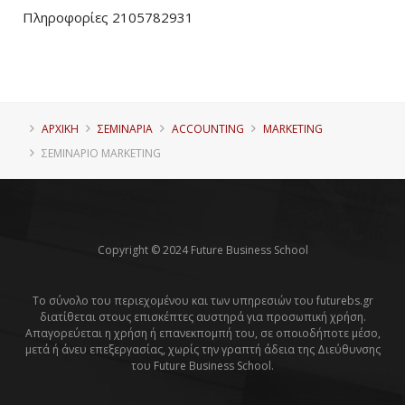
Πληροφορίες 2105782931
ΑΡΧΙΚΗ
ΣΕΜΙΝΑΡΙΑ
ACCOUNTING
MARKETING
ΣΕΜΙΝΆΡΙΟ MARKETING
Copyright © 2024 Future Business School
Το σύνολο του περιεχομένου και των υπηρεσιών του futurebs.gr
διατίθεται στους επισκέπτες αυστηρά για προσωπική χρήση.
Απαγορεύεται η χρήση ή επανεκπομπή του, σε οποιοδήποτε μέσο,
μετά ή άνευ επεξεργασίας, χωρίς την γραπτή άδεια της Διεύθυνσης
του Future Business School.