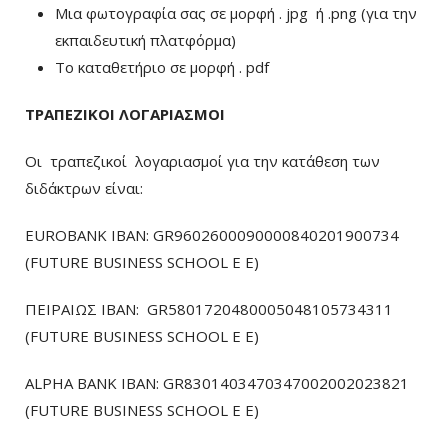
Μια φωτογραφία σας σε μορφή . jpg ή .png (για την
εκπαιδευτική πλατφόρμα)
To καταθετήριο σε μορφή . pdf
ΤΡΑΠΕΖΙΚΟΙ ΛΟΓΑΡΙΑΣΜΟΙ
Οι τραπεζικοί λογαριασμοί για την κατάθεση των
διδάκτρων είναι:
EUROBANK IBAN: GR9602600090000840201900734
(FUTURE BUSINESS SCHOOL E E)
ΠΕΙΡΑΙΩΣ ΙΒΑΝ: GR5801720480005048105734311
(FUTURE BUSINESS SCHOOL E E)
ALPHA BANK IBAN: GR8301403470347002002023821
(FUTURE BUSINESS SCHOOL E E)