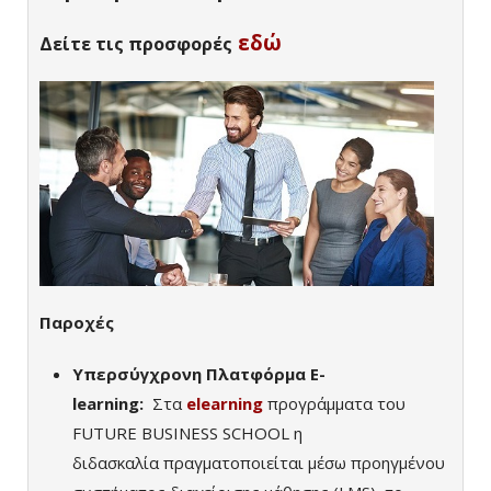
εδώ
Δείτε τις προσφορές
Παροχές
Υπερσύγχρονη Πλατφόρμα E-
learning:
Σ
τα
elearning
προγράμματα του
FUTURE BUSINESS SCHOOL η
διδασκαλία
πραγματοποιείται μέσω προηγμένου