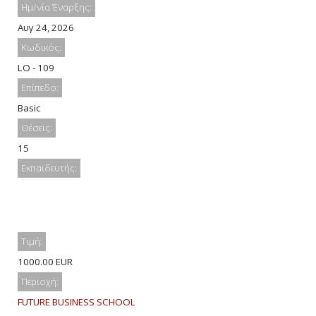
Ημ/νία Έναρξης:
Αυγ 24, 2026
Κωδικός:
LO - 109
Επίπεδο:
Basic
Θέσεις:
15
Εκπαιδευτής:
Τιμή:
1000.00 EUR
Περιοχή:
FUTURE BUSINESS SCHOOL