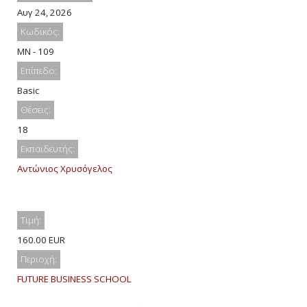
Αυγ 24, 2026
Κωδικός:
MN - 109
Επίπεδο:
Basic
Θέσεις:
18
Εκπαιδευτής:
Αντώνιος Χρυσόγελος
Τιμή:
160.00 EUR
Περιοχή:
FUTURE BUSINESS SCHOOL