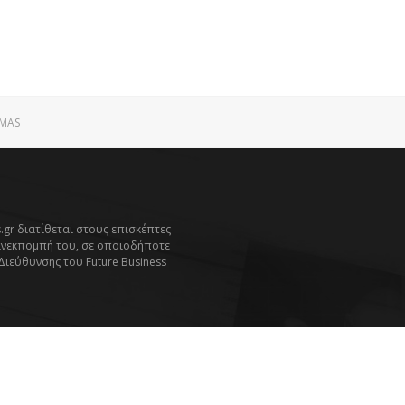
MAS
.gr διατίθεται στους επισκέπτες
ανεκπομπή του, σε οποιοδήποτε
 Διεύθυνσης του Future Business