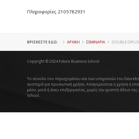
Πληροφορίες 2105782931
ΒΡΊΣΚΕΣΤΕ ΕΔΏ:
ΑΡΧΙΚΗ
ΣΕΜΙΝΑΡΙΑ
DOUBLE DIPLO
Copyright © 2024 Future Business School
Το σύνολο του περιεχομένου και των υπηρεσιών του futurebs
αυστηρά για προσωπική χρήση. Απαγορεύεται η χρήση ή επ
μέσο, μετά ή άνευ επεξεργασίας, χωρίς την γραπτή άδεια της
School.