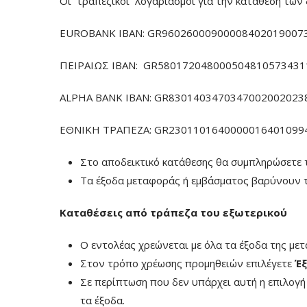
Οι τραπεζικοί λογαριασμοί για την κατάθεση των 
EUROBANK IBAN: GR960260009000084020190073
ΠΕΙΡΑΙΩΣ ΙΒΑΝ: GR5801720480005048105734311
ALPHA BANK IBAN: GR83014034703470020020238
ΕΘΝΙΚΗ ΤΡΑΠΕΖΑ: GR23011016400000164010994
Στο αποδεικτικό κατάθεσης θα συμπληρώσετε 
Τα έξοδα μεταφοράς ή εμβάσματος βαρύνουν τ
Καταθέσεις από τράπεζα του εξωτερικού
Ο εντολέας χρεώνεται με όλα τα έξοδα της με
Στον τρόπο χρέωσης προμηθειών επιλέγετε
Έξ
Σε περίπτωση που δεν υπάρχει αυτή η επιλογ
τα έξοδα.