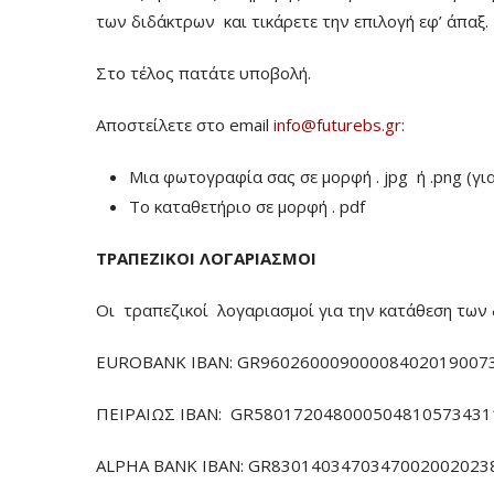
των διδάκτρων
και τικάρετε την επιλογή εφ’ άπαξ.
Στο τέλος πατάτε υποβολή.
Αποστείλετε στο email
info@futurebs.gr
:
Μια φωτογραφία σας σε μορφή . jpg ή .png (γι
To καταθετήριο σε μορφή . pdf
ΤΡΑΠΕΖΙΚΟΙ ΛΟΓΑΡΙΑΣΜΟΙ
Οι τραπεζικοί λογαριασμοί για την κατάθεση των 
EUROBANK IBAN: GR960260009000084020190073
ΠΕΙΡΑΙΩΣ ΙΒΑΝ: GR5801720480005048105734311
ALPHA BANK IBAN: GR83014034703470020020238