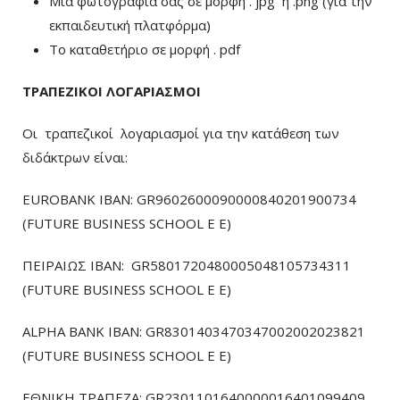
Μια φωτογραφία σας σε μορφή . jpg ή .png (για την
εκπαιδευτική πλατφόρμα)
To καταθετήριο σε μορφή . pdf
ΤΡΑΠΕΖΙΚΟΙ ΛΟΓΑΡΙΑΣΜΟΙ
Οι τραπεζικοί λογαριασμοί για την κατάθεση των
διδάκτρων είναι:
EUROBANK IBAN: GR9602600090000840201900734
(FUTURE BUSINESS SCHOOL E E)
ΠΕΙΡΑΙΩΣ ΙΒΑΝ: GR5801720480005048105734311
(FUTURE BUSINESS SCHOOL E E)
ALPHA BANK IBAN: GR8301403470347002002023821
(FUTURE BUSINESS SCHOOL E E)
ΕΘΝΙΚΗ ΤΡΑΠΕΖΑ: GR2301101640000016401099409